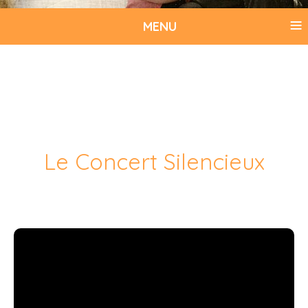
≡
MENU
Le Concert Silencieux