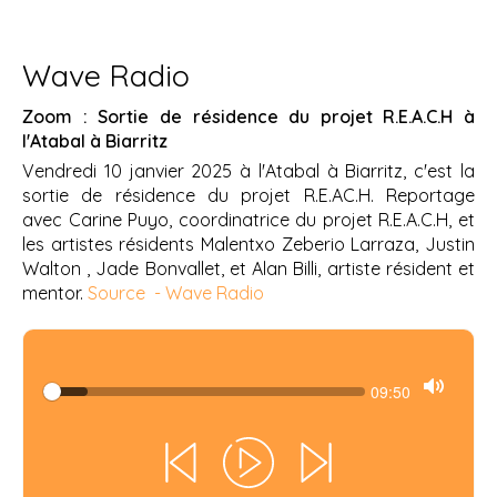
Wave Radio
Zoom : Sortie de résidence du projet R.E.A.C.H à
l'Atabal à Biarritz
Vendredi 10 janvier 2025 à l'Atabal à Biarritz, c'est la
sortie de résidence du projet R.E.AC.H. Reportage
avec Carine Puyo, coordinatrice du projet R.E.A.C.H, et
les artistes résidents Malentxo Zeberio Larraza, Justin
Walton , Jade Bonvallet, et Alan Billi, artiste résident et
mentor.
Source - Wave Radio
Seek
Current
09:50
time
TOGGLE