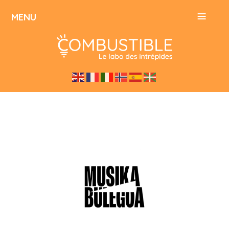
≡
MENU