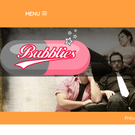
≡
MENU
Prés